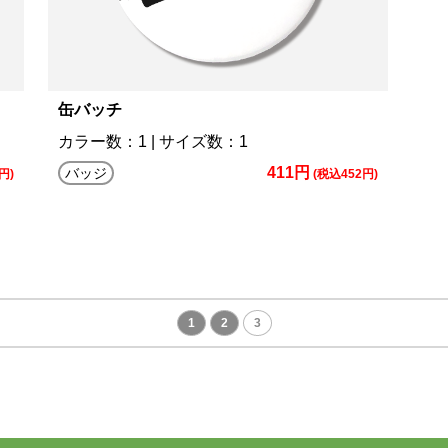
缶バッチ
カラー数：1 | サイズ数：1
411円
バッジ
円)
(税込452円)
1
2
3