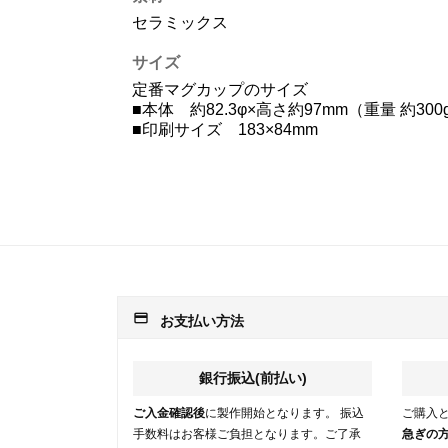
セラミックス
サイズ
定番マグカップのサイズ
■本体 約82.3φ×高さ約97mm（重量 約300
■印刷サイズ 183×84mm
payment
お支払い方法
銀行振込(前払い)
ご入金確認後
に製作開始となります。 振込
ご購入
手数料はお客様ご負担となります。ご了承
急ぎの