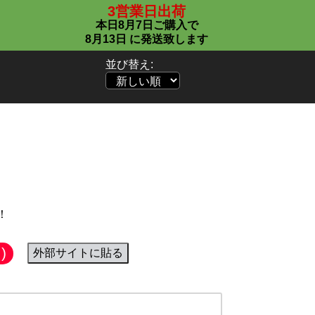
3営業日出荷
本日
8月7日
ご購入で
8月13日
に発送致します
並び替え:
ップ（ラベンダー）
！
)
外部サイトに貼る