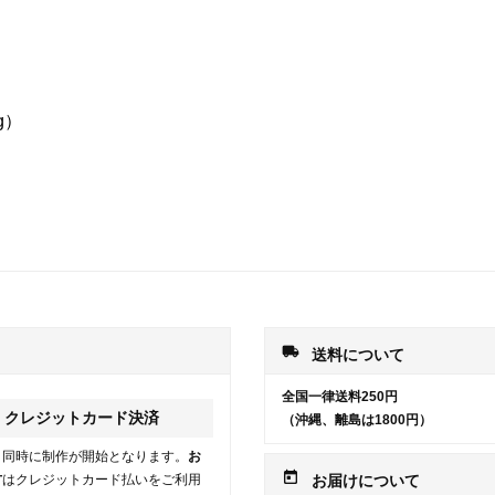
g）
local_shipping
送料について
全国一律送料250円
クレジットカード決済
（沖縄、離島は1800円）
と同時に制作が開始となります。
お
today
方
はクレジットカード払いをご利用
お届けについて