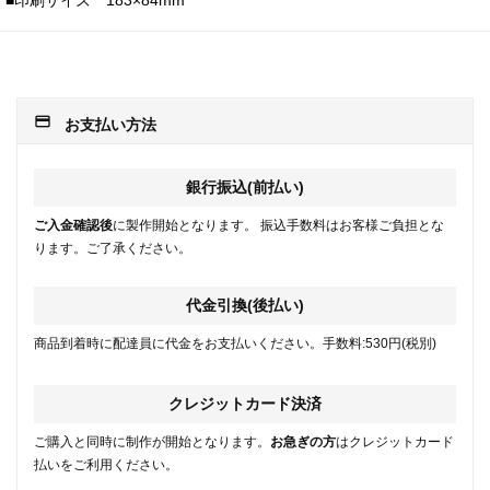
■印刷サイズ 183×84mm
payment
お支払い方法
銀行振込(前払い)
ご入金確認後
に製作開始となります。 振込手数料はお客様ご負担とな
ります。ご了承ください。
代金引換(後払い)
商品到着時に配達員に代金をお支払いください。手数料:530円(税別)
クレジットカード決済
ご購入と同時に制作が開始となります。
お急ぎの方
はクレジットカード
払いをご利用ください。