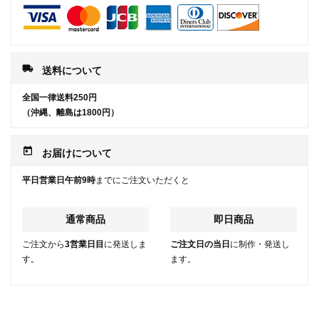
local_shipping
送料について
全国一律送料250円
（沖縄、離島は1800円）
today
お届けについて
平日営業日午前9時
までにご注文いただくと
通常商品
即日商品
ご注文から
3営業日目
に発送しま
ご注文日の当日
に制作・発送し
す。
ます。